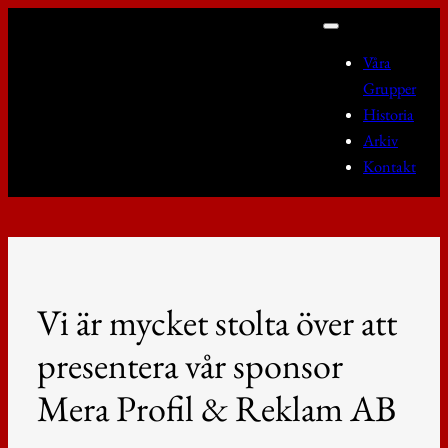
Hoppa
till
Våra
innehåll
Grupper
Historia
Arkiv
Kontakt
Vi är mycket stolta över att
presentera vår sponsor
Mera Profil & Reklam AB