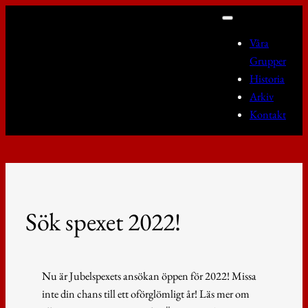
Hoppa
till
Våra
innehåll
Grupper
Historia
Arkiv
Kontakt
Sök spexet 2022!
Nu är Jubelspexets ansökan öppen för 2022! Missa
inte din chans till ett oförglömligt år! Läs mer om