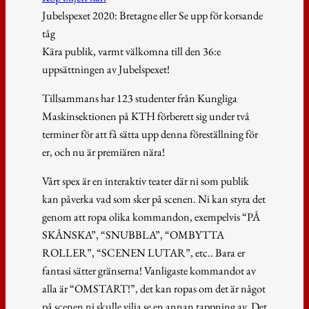
Jubelspexet 2020: Bretagne eller Se upp för korsande
tåg
Kära publik, varmt välkomna till den 36:e
uppsättningen av Jubelspexet!
Tillsammans har 123 studenter från Kungliga
Maskinsektionen på KTH förberett sig under två
terminer för att få sätta upp denna föreställning för
er, och nu är premiären nära!
Vårt spex är en interaktiv teater där ni som publik
kan påverka vad som sker på scenen. Ni kan styra det
genom att ropa olika kommandon, exempelvis “PÅ
SKÅNSKA”, “SNUBBLA”, “OMBYTTA
ROLLER”, “SCENEN LUTAR”, etc.. Bara er
fantasi sätter gränserna! Vanligaste kommandot av
alla är “OMSTART!”, det kan ropas om det är något
på scenen ni skulle vilja se en annan tappning av. Det